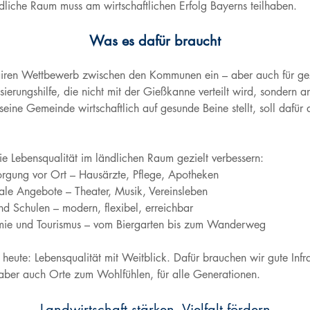
ändliche Raum muss am wirtschaftlichen Erfolg Bayerns teilhaben.
Was es dafür braucht
 fairen Wettbewerb zwischen den Kommunen ein – aber auch für gez
lisierungshilfe, die nicht mit der Gießkanne verteilt wird, sonder
seine Gemeinde wirtschaftlich auf gesunde Beine stellt, soll dafür
ie Lebensqualität im ländlichen Raum gezielt verbessern:
ung vor Ort – Hausärzte, Pflege, Apotheken
e Angebote – Theater, Musik, Vereinsleben
chulen – modern, flexibel, erreichbar
e und Tourismus – vom Biergarten bis zum Wanderweg
eute: Lebensqualität mit Weitblick. Dafür brauchen wir gute Infras
 – aber auch Orte zum Wohlfühlen, für alle Generationen.
Landwirtschaft stärken, Vielfalt fördern