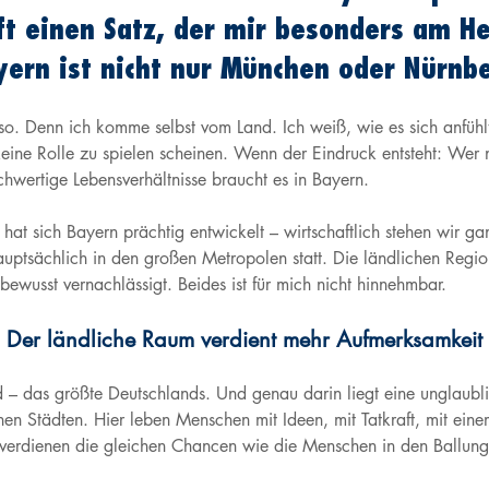
ft einen Satz, der mir besonders am He
ern ist nicht nur München oder Nürnb
o. Denn ich komme selbst vom Land. Ich weiß, wie es sich anfühl
 keine Rolle zu spielen scheinen. Wenn der Eindruck entsteht: Wer n
chwertige Lebensverhältnisse braucht es in Bayern.
 hat sich Bayern prächtig entwickelt – wirtschaftlich stehen wir g
auptsächlich in den großen Metropolen statt. Die ländlichen Reg
ewusst vernachlässigt. Beides ist für mich nicht hinnehmbar.
Der ländliche Raum verdient mehr Aufmerksamkeit
d – das größte Deutschlands. Und genau darin liegt eine unglaubli
en Städten. Hier leben Menschen mit Ideen, mit Tatkraft, mit eine
 verdienen die gleichen Chancen wie die Menschen in den Ballun