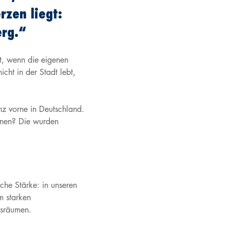
rzen liegt:
erg.“
t, wenn die eigenen
icht in der Stadt lebt,
anz vorne in Deutschland.
ionen? Die wurden
che Stärke: in unseren
m starken
gsräumen.