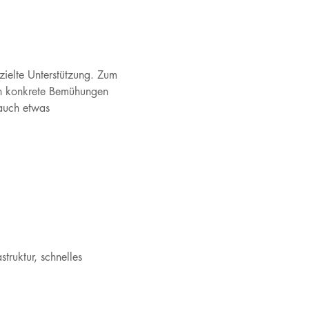
ielte Unterstützung. Zum
n an konkrete Bemühungen
 auch etwas
truktur, schnelles