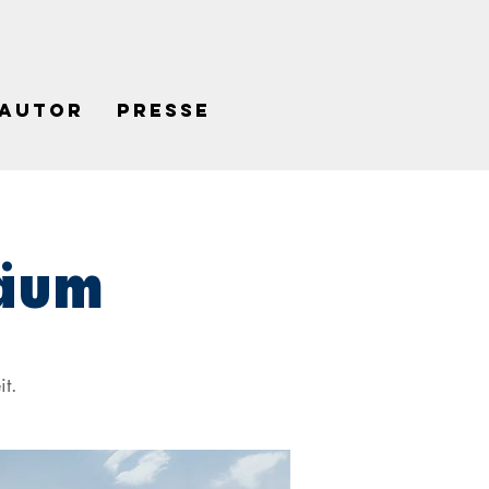
Autor
Presse
Räum
t.