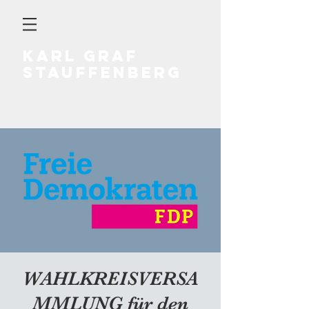
KARL GRAF
STAUFFENBERG
WAHLKREISVERSA
MMLUNG für den